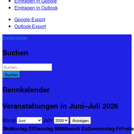
Eintragen in
Google
Eintragen in
Outlook
Google-Export
Outlook-Export
Seitenleiste
Suchen
Rennkalender
Veranstaltungen in Juni–Juli 2026
Monat
Jahr
Mo
Montag
Di
Dienstag
Mi
Mittwoch
Do
Donnerstag
Fr
Freit