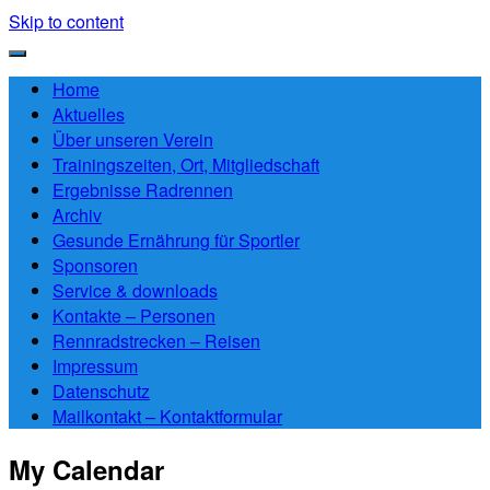
Skip to content
Home
Aktuelles
Über unseren Verein
Trainingszeiten, Ort, Mitgliedschaft
Ergebnisse Radrennen
Archiv
Gesunde Ernährung für Sportler
Sponsoren
Service & downloads
Kontakte – Personen
Rennradstrecken – Reisen
Impressum
Datenschutz
Mailkontakt – Kontaktformular
My Calendar