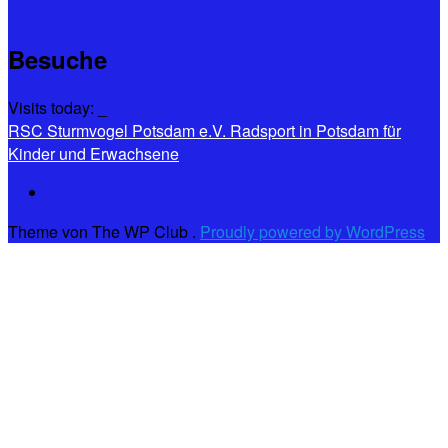
Besuche
Visits today:
_
RSC Sturmvogel Potsdam e.V.
Radsport in Potsdam für
Kinder und Erwachsene
Theme von The WP Club .
Proudly powered by WordPress