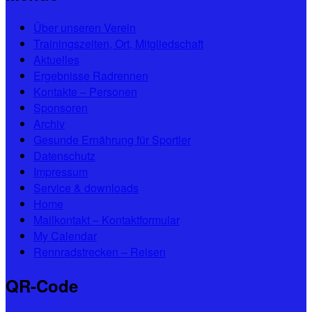
Über unseren Verein
Trainingszeiten, Ort, Mitgliedschaft
Aktuelles
Ergebnisse Radrennen
Kontakte – Personen
Sponsoren
Archiv
Gesunde Ernährung für Sportler
Datenschutz
Impressum
Service & downloads
Home
Mailkontakt – Kontaktformular
My Calendar
Rennradstrecken – Reisen
QR-Code