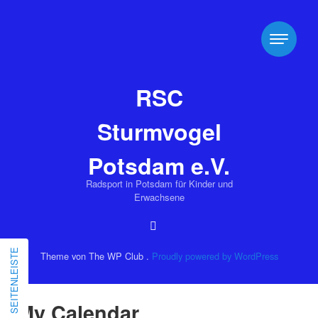
RSC
Sturmvogel
Potsdam e.V.
Radsport in Potsdam für Kinder und
Erwachsene
SEITENLEISTE
Theme von The WP Club .
Proudly powered by WordPress
o
My Calendar