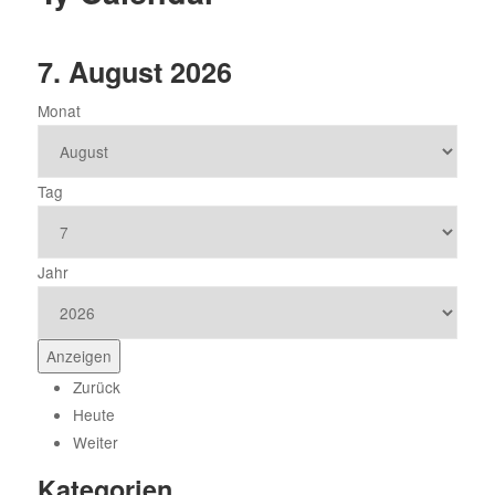
4
7. August 2026
1
Monat
8
Tag
2
9
Jahr
6
Zurück
Heute
Weiter
Kategorien