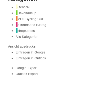
General
Havelradcup
MOL Cycling CUP
offroadserie B/Brbg
shop4cross
Alle Kategorien
Ansicht
ausdrucken
Eintragen in
Google
Eintragen in
Outlook
Google-Export
Outlook-Export